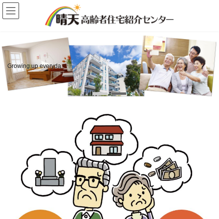
コ
ナ
ン
ビ
テ
ゲ
ン
ー
ツ
シ
へ
ョ
ス
ン
キ
に
Growing up everyda
ッ
移
プ
動